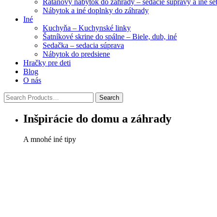
Ratanový nábytok do záhrady – sedacie súpravy a iné se
Nábytok a iné doplnky do záhrady
Iné
Kuchyňa – Kuchynské linky
Šatníkové skrine do spálne – Biele, dub, iné
Sedačka – sedacia súprava
Nábytok do predsiene
Hračky pre deti
Blog
O nás
Inšpirácie do domu a záhrady
A mnohé iné tipy