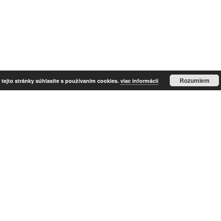
Rozumiem
tejto stránky súhlasíte s používaním cookies.
viac informácií