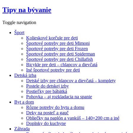
Tipy na bývanie
Toggle navigation
Šport
Kolieskové korčule pre deti
Športové potreby pre deti Mimoni
Športové potreby pre deti Frozen
Športové potreby pre deti Spiderman
Športové potreby pre deti Chillafish
Bicykle pre deti – chlapcov a dievčatá
Iné športové potreby pre deti
Detská izba
Detské izby pre chlapcov a dievčatá – komplety
Postele do detskej izby
Postieľky pre bábätká
Pohovka – aj rozkladacia na spanie
Byt a dom
Rôzne potreby do bytu a domu
Deky na posteľ a gauč
Obliečky na paplón a vankúš – 140×200 cm a iné
Doplnky do kuchyne
Záhrada