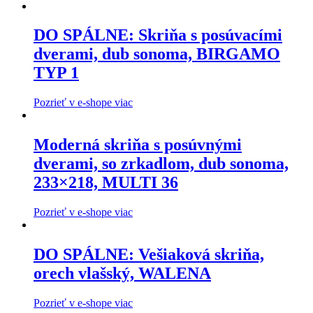
DO SPÁLNE: Skriňa s posúvacími
dverami, dub sonoma, BIRGAMO
TYP 1
Pozrieť v e-shope viac
Moderná skriňa s posúvnými
dverami, so zrkadlom, dub sonoma,
233×218, MULTI 36
Pozrieť v e-shope viac
DO SPÁLNE: Vešiaková skriňa,
orech vlašský, WALENA
Pozrieť v e-shope viac