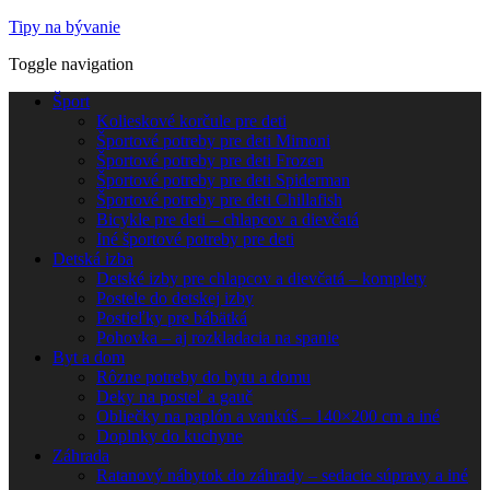
Tipy na bývanie
Toggle navigation
Šport
Kolieskové korčule pre deti
Športové potreby pre deti Mimoni
Športové potreby pre deti Frozen
Športové potreby pre deti Spiderman
Športové potreby pre deti Chillafish
Bicykle pre deti – chlapcov a dievčatá
Iné športové potreby pre deti
Detská izba
Detské izby pre chlapcov a dievčatá – komplety
Postele do detskej izby
Postieľky pre bábätká
Pohovka – aj rozkladacia na spanie
Byt a dom
Rôzne potreby do bytu a domu
Deky na posteľ a gauč
Obliečky na paplón a vankúš – 140×200 cm a iné
Doplnky do kuchyne
Záhrada
Ratanový nábytok do záhrady – sedacie súpravy a iné