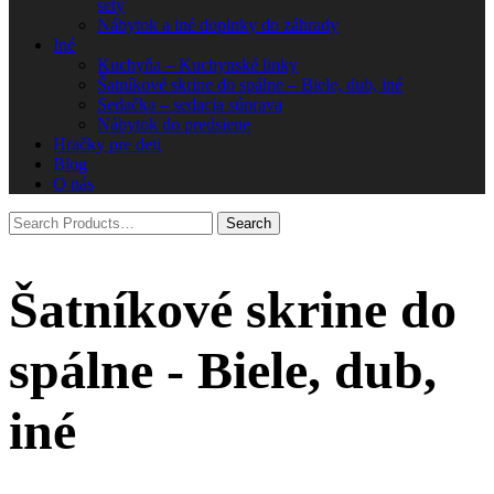
sety
Nábytok a iné doplnky do záhrady
Iné
Kuchyňa – Kuchynské linky
Šatníkové skrine do spálne – Biele, dub, iné
Sedačka – sedacia súprava
Nábytok do predsiene
Hračky pre deti
Blog
O nás
Šatníkové skrine do
spálne - Biele, dub,
iné