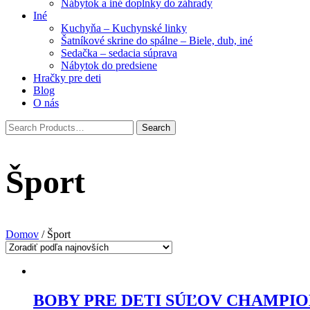
Nábytok a iné doplnky do záhrady
Iné
Kuchyňa – Kuchynské linky
Šatníkové skrine do spálne – Biele, dub, iné
Sedačka – sedacia súprava
Nábytok do predsiene
Hračky pre deti
Blog
O nás
Šport
Domov
/ Šport
BOBY PRE DETI SÚĽOV CHAMPIO