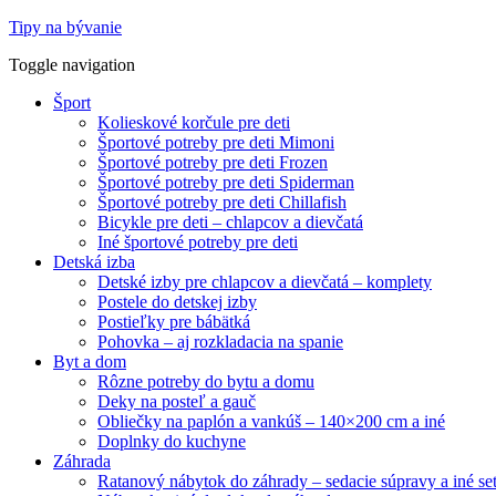
Tipy na bývanie
Toggle navigation
Šport
Kolieskové korčule pre deti
Športové potreby pre deti Mimoni
Športové potreby pre deti Frozen
Športové potreby pre deti Spiderman
Športové potreby pre deti Chillafish
Bicykle pre deti – chlapcov a dievčatá
Iné športové potreby pre deti
Detská izba
Detské izby pre chlapcov a dievčatá – komplety
Postele do detskej izby
Postieľky pre bábätká
Pohovka – aj rozkladacia na spanie
Byt a dom
Rôzne potreby do bytu a domu
Deky na posteľ a gauč
Obliečky na paplón a vankúš – 140×200 cm a iné
Doplnky do kuchyne
Záhrada
Ratanový nábytok do záhrady – sedacie súpravy a iné se