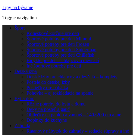
Tipy na bývanie
Toggle navigation
Šport
Kolieskové korčule pre deti
Športové potreby pre deti Mimoni
Športové potreby pre deti Frozen
Športové potreby pre deti Spiderman
Športové potreby pre deti Chillafish
Bicykle pre deti – chlapcov a dievčatá
Iné športové potreby pre deti
Detská izba
Detské izby pre chlapcov a dievčatá – komplety
Postele do detskej izby
Postieľky pre bábätká
Pohovka – aj rozkladacia na spanie
Byt a dom
Rôzne potreby do bytu a domu
Deky na posteľ a gauč
Obliečky na paplón a vankúš – 140×200 cm a iné
Doplnky do kuchyne
Záhrada
Ratanový nábytok do záhrady – sedacie súpravy a iné