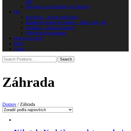
sety
Nábytok a iné doplnky do záhrady
Iné
Kuchyňa – Kuchynské linky
Šatníkové skrine do spálne – Biele, dub, iné
Sedačka – sedacia súprava
Nábytok do predsiene
Hračky pre deti
Blog
O nás
Záhrada
Domov
/ Záhrada