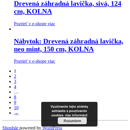
Drevená záhradná lavička, sivá, 124
cm, KOLNA
Pozrieť v e-shope viac
Nábytok: Drevená záhradná lavička,
neo mint, 150 cm, KOLNA
Pozrieť v e-shope viac
1
2
3
4
…
8
9
Využívaním tejto stránky
10
súhlasíte s používaním
→
cookies.
viac informácií
Rozumiem
ShopIsle
powered by
WordPress