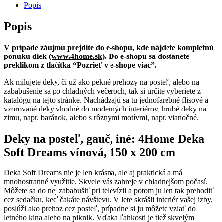
Popis
Popis
V prípade záujmu prejdite do e-shopu, kde nájdete kompletnú
ponuku diek
(www.4home.sk)
. Do e-shopu sa dostanete
preklikom z tlačítka “Pozrieť v e-shope viac”.
Ak milujete deky, či už ako pekné prehozy na posteľ, alebo na
zababušenie sa po chladných večeroch, tak si určite vyberiete z
katalógu na tejto stránke. Nachádzajú sa tu jednofarebné flisové a
vzorované deky vhodné do moderných interiérov, hrubé deky na
zimu, napr. baránok, alebo s rôznymi motívmi, napr. vianočné.
Deky na posteľ, gauč, iné: 4Home Deka
Soft Dreams vínová, 150 x 200 cm
Deka Soft Dreams nie je len krásna, ale aj praktická a má
mnohostranné využitie. Skvele vás zahreje v chladnejšom počasí.
Môžete sa do nej zababušiť pri televízii a potom ju len tak prehodiť
cez sedačku, keď čakáte návštevu. V lete skrášli interiér vašej izby,
poslúži ako prehoz cez posteľ, prípadne si ju môžete vziať do
letného kina alebo na piknik. Vďaka ľahkosti je tiež skvelým