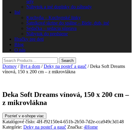
sety
Nábytok a iné doplnky do záhrady
Iné
Kuchyňa – Kuchynské linky
Šatníkové skrine do spálne – Biele, dub, iné
Sedačka – sedacia súprava
Nábytok do predsiene
Hračky pre deti
Blog
O nás
Domov
/
Byt a dom
/
Deky na posteľ a gauč
/ Deka Soft Dreams
vínová, 150 x 200 cm – z mikrovlákna
Deka Soft Dreams vínová, 150 x 200 cm –
z mikrovlákna
Pozrieť v e-shope viac
Katalógové číslo:
4H-f92150e4-651b-2b50-7d2e-cca949c3d148
Kategórie:
Deky na posteľ a gauč
Značka:
4Home