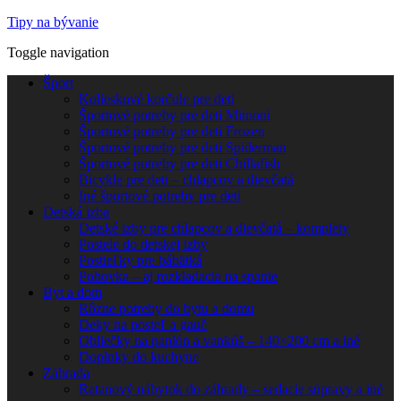
Tipy na bývanie
Toggle navigation
Šport
Kolieskové korčule pre deti
Športové potreby pre deti Mimoni
Športové potreby pre deti Frozen
Športové potreby pre deti Spiderman
Športové potreby pre deti Chillafish
Bicykle pre deti – chlapcov a dievčatá
Iné športové potreby pre deti
Detská izba
Detské izby pre chlapcov a dievčatá – komplety
Postele do detskej izby
Postieľky pre bábätká
Pohovka – aj rozkladacia na spanie
Byt a dom
Rôzne potreby do bytu a domu
Deky na posteľ a gauč
Obliečky na paplón a vankúš – 140×200 cm a iné
Doplnky do kuchyne
Záhrada
Ratanový nábytok do záhrady – sedacie súpravy a iné