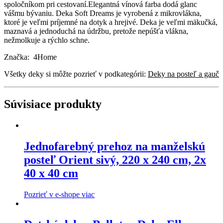
spoločníkom pri cestovaní.Elegantná vínová farba dodá glanc
vášmu bývaniu. Deka Soft Dreams je vyrobená z mikrovlákna,
ktoré je veľmi príjemné na dotyk a hrejivé. Deka je veľmi mäkučká,
maznavá a jednoduchá na údržbu, pretože nepúšťa vlákna,
nežmolkuje a rýchlo schne.
Značka: 4Home
Všetky deky si môžte pozrieť v podkategórii:
Deky na posteľ a gauč
Súvisiace produkty
Jednofarebný prehoz na manželskú
posteľ Orient sivý, 220 x 240 cm, 2x
40 x 40 cm
Pozrieť v e-shope viac