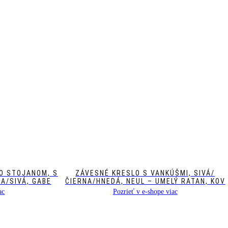
O STOJANOM, S
ZÁVESNÉ KRESLO S VANKÚŠMI, SIVÁ/
A/SIVÁ, GABE
ČIERNA/HNEDÁ, NEUL – UMELÝ RATAN, KOV
ac
Pozrieť v e-shope viac