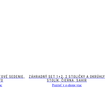
TOVÉ SEDENIE,
ZÁHRADNÝ SET 1+2, 2 STOLIČKY A OKRÚHLY
YO
STOLÍK, ČIERNA, SAHIR
ac
Pozrieť v e-shope viac