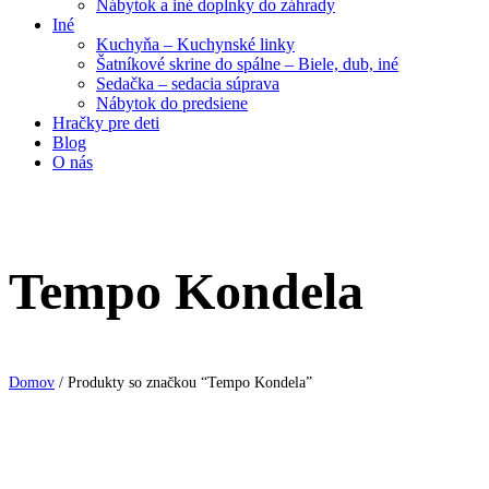
Nábytok a iné doplnky do záhrady
Iné
Kuchyňa – Kuchynské linky
Šatníkové skrine do spálne – Biele, dub, iné
Sedačka – sedacia súprava
Nábytok do predsiene
Hračky pre deti
Blog
O nás
Tempo Kondela
Domov
/ Produkty so značkou “Tempo Kondela”