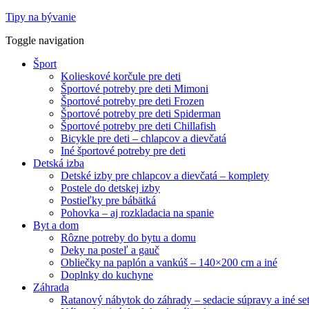
Tipy na bývanie
Toggle navigation
Šport
Kolieskové korčule pre deti
Športové potreby pre deti Mimoni
Športové potreby pre deti Frozen
Športové potreby pre deti Spiderman
Športové potreby pre deti Chillafish
Bicykle pre deti – chlapcov a dievčatá
Iné športové potreby pre deti
Detská izba
Detské izby pre chlapcov a dievčatá – komplety
Postele do detskej izby
Postieľky pre bábätká
Pohovka – aj rozkladacia na spanie
Byt a dom
Rôzne potreby do bytu a domu
Deky na posteľ a gauč
Obliečky na paplón a vankúš – 140×200 cm a iné
Doplnky do kuchyne
Záhrada
Ratanový nábytok do záhrady – sedacie súpravy a iné se