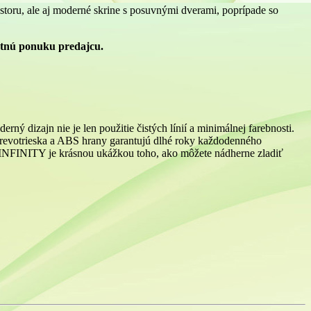
iestoru, ale aj moderné skrine s posuvnými dverami, poprípade so
etnú ponuku predajcu.
ý dizajn nie je len použitie čistých línií a minimálnej farebnosti.
 drevotrieska a ABS hrany garantujú dlhé roky každodenného
y. INFINITY je krásnou ukážkou toho, ako môžete nádherne zladiť