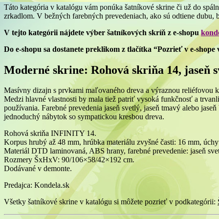
Táto kategória v katalógu vám ponúka šatníkové skrine či už do spálne
zrkadlom. V bežných farebných prevedeniach, ako sú odtiene dubu, 
V tejto kategórii nájdete výber šatníkových skríň z e-shopu
konde
Do e-shopu sa dostanete preklikom z tlačítka “Pozrieť v e-shope 
Moderné skrine: Rohová skriňa 14, jaseň 
Masívny dizajn s prvkami maľovaného dreva a výraznou reliéfovou kres
Medzi hlavné vlastnosti by mala tiež patriť vysoká funkčnosť a trva
používania. Farebné prevedenia jaseň svetlý, jaseň tmavý alebo jase
jednoduchý nábytok so sympatickou kresbou dreva.
Rohová skriňa INFINITY 14.
Korpus hrubý až 48 mm, hrúbka materiálu zvyšné časti: 16 mm, úch
Materiál DTD laminovaná, ABS hrany, farebné prevedenie: jaseň svet
Rozmery ŠxHxV: 90/106×58/42×192 cm.
Dodávané v demonte.
Predajca: Kondela.sk
Všetky šatníkové skrine v katalógu si môžete pozrieť v podkategórii: