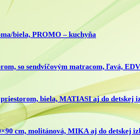
oma/biela, PROMO – kuchyňa
om, so sendvičovým matracom, ľavá, EDV
estorom, biela, MATIASI aj do detskej i
 cm, molitánová, MIKA aj do detskej iz