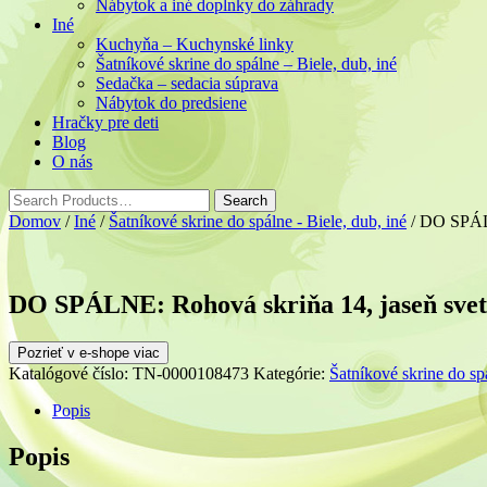
Nábytok a iné doplnky do záhrady
Iné
Kuchyňa – Kuchynské linky
Šatníkové skrine do spálne – Biele, dub, iné
Sedačka – sedacia súprava
Nábytok do predsiene
Hračky pre deti
Blog
O nás
Domov
/
Iné
/
Šatníkové skrine do spálne - Biele, dub, iné
/ DO SPÁLN
DO SPÁLNE: Rohová skriňa 14, jaseň svet
Pozrieť v e-shope viac
Katalógové číslo:
TN-0000108473
Kategórie:
Šatníkové skrine do spá
Popis
Popis