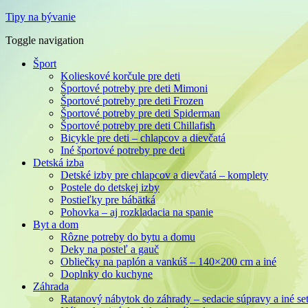
Tipy na bývanie
Toggle navigation
Šport
Kolieskové korčule pre deti
Športové potreby pre deti Mimoni
Športové potreby pre deti Frozen
Športové potreby pre deti Spiderman
Športové potreby pre deti Chillafish
Bicykle pre deti – chlapcov a dievčatá
Iné športové potreby pre deti
Detská izba
Detské izby pre chlapcov a dievčatá – komplety
Postele do detskej izby
Postieľky pre bábätká
Pohovka – aj rozkladacia na spanie
Byt a dom
Rôzne potreby do bytu a domu
Deky na posteľ a gauč
Obliečky na paplón a vankúš – 140×200 cm a iné
Doplnky do kuchyne
Záhrada
Ratanový nábytok do záhrady – sedacie súpravy a iné se