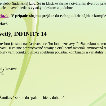
 alebo študentskej izby. Sú tu klasické skrine s otváraním dverí do pr
biele, tmavé hnedé, s vysokým leskom a podobne.
la.sk
.
V prípade záujmu prejdite do e-shopu, kde nájdete kompl
viac”.
svetlý, INFINITY 14
bou je istota nadčasovosti celého looku zostavy. Požiadavkou na modern
nlivosť. Kvalitne prepracované detaily a obľúbený materiál laminovaná
ň biely vám ponúkajú široké spektrum použitia, kombinácii a variabilit
ytky kovové
lý,
Šatníkové skrine do spálne – biele, dub, iné