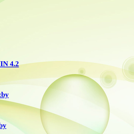
IN 4.2
zby
by