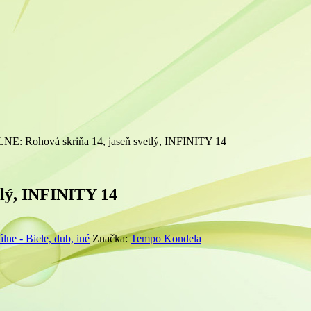
E: Rohová skriňa 14, jaseň svetlý, INFINITY 14
lý, INFINITY 14
lne - Biele, dub, iné
Značka:
Tempo Kondela